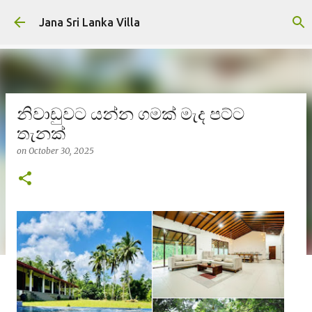
Skip to main content
Jana Sri Lanka Villa
නිවාඩුවට යන්න ගමක් මැද පට්ට
තැනක්
on
October 30, 2025