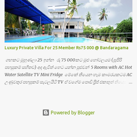
Luxury Private Villa For 25 Member Rs75 000 @ Bandaragama
ගඟකට මුහුණලා 25 ඉන්න රු 75 000කට මුළු හෝටලයම (සුපිරි
පහසුකම් සහිතව) අද ඇවිත් හෙට යන්න පුළුවන් 5 Rooms with AC Hot
Water Satellite TV Mini Fridge මේකේ තියෙන හැම කාමරයකටම AC
උණුවතුර පහසුකම් සැටලයිටී TV ඒ වගේම පොඩි ප්‍රිජ් එකකුත් තියෙනවා
මේ තියෙන්නේ උඩම තට්ටුව ලොකු ෆැමීලි රූම් එකක් තියෙනවා දහ
දෙනෙකුට වගේ ඉන්න පුළුවන් ඒ වගේම මේකේ හොදින් ගඟ දර්ශනය
වෙනවා Every room here has a view of the river, which is
relaxing. මේ විලා එකේ තියෙන හැම රූම් එකකටම වගේ ගඟ පේනවා
Powered by Blogger
පොඩි හිතට නිදහසකුත් දැනෙනවා ඒක නිසා කැමති කෙනෙකුට මනෝ
පාරක් ගහන්නත් පුළුවන් Call JANATH For More Information 077 155
9018 වැඩි විස්තර සදහා කතා කරන්න ජනත් 077 155 9018