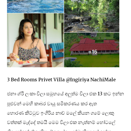
3 Bed Rooms Privet Villa @Ingiriya NachiMale
ජනා ශ්
රී ලංකා විලා සමුහයේ අලුත්ම විලා එක 13 කට ඉන්න
පුළුවන් මෙහි කාබර වායු සමීකරණය කර ඈත
හොරණ කිට්ටුව ඉංගිරිය නාච් මලේ කියන ගමේ ලොකු
වත්තක් මැද්දේ තමයි මෙම විලා එක නැත්නම් හෝටලේ