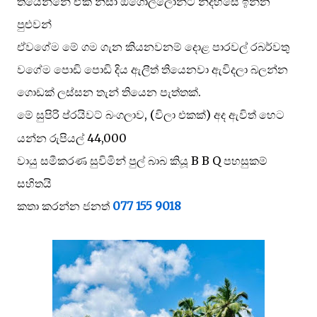
තියෙන්නේ ඒක නිසා ඕගොල්ලොන්ට නිදහසේ ඉන්න
පුළුවන්
ඒවගේම මේ ගම ගැන කියනවනම් දොළ පාරවල් රබර්වතු
වගේම පොඩි පොඩි දිය ඇලීත් තියෙනවා ඇවිදලා බලන්න
ගොඩක් ලස්සන තැන් තියෙන පැත්තක්.
මේ සුපිරි ප්
රයිවට් බංගලාව, (විලා එකක්) අද ඇවිත් හෙට
යන්න රුපියල් 44,000
වායු සමීකරණ සුවිමින් පුල් බාබ කියූ B B Q පහසුකම්
සහිතයි
කතා කරන්න ජනත්
077 155 9018