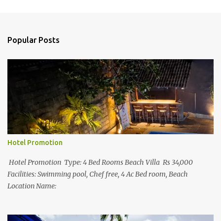
m
e
n
Popular Posts
t
s
Hotel Promotion
Hotel Promotion Type: 4 Bed Rooms Beach Villa Rs 34,000
Facilities: Swimming pool, Chef free, 4 Ac Bed room, Beach
Location Name: